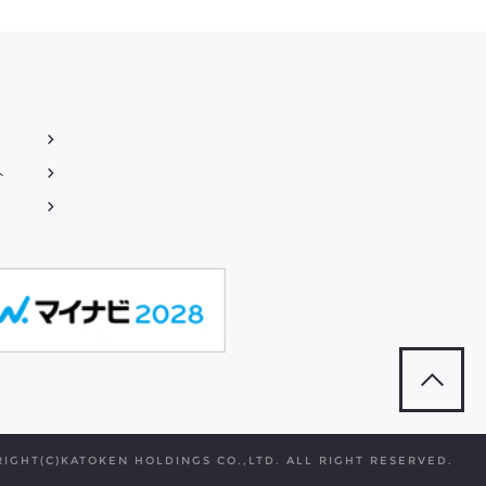
ト
IGHT(C)KATOKEN HOLDINGS CO.,LTD. ALL RIGHT RESERVED.