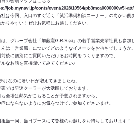
当日の会場マップはこちら
ps://job.mynavi.jp/conts/event/2028/10564/pb3mca0000000w5l-
社は今回、入口のすぐ近く「就活準備相談コーナー」の向かい側
かりやすい！ぜひお気軽にお越しください。
日は、グループ会社「加藤憲G.R.S.㈱」の若手営業先輩社員も参加
さんは「営業職」についてどのようなイメージをお持ちでしょうか
明前後に個別にご質問いただけるお時間をつくりますので、
アルなお話を直接聞いてみてください♪
だ5月なのに暑い日が増えてきましたね。
が家では早速クーラーが大活躍しております。
日も会場は熱気がこもることが予想されますから、
中症にならないようにお気をつけてご参加くださいませ。
用担当一同、当日ブースにて皆様のお越しをお待ちしております！