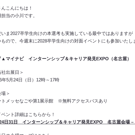
さんこんにちは！
用担当の小川です。
だいま2027卒学生向けの本選考も実施している最中ではありますが
いもので、今週末に2028卒学生向けの対面イベントにも参加いたし
▽▲マイナビ インターンシップ＆キャリア発見EXPO（名古屋）
当社出展日＞
26年5月24日（日）12時～17時
会場＞
ートメッセなごや第1展示館 ※無料アクセスバスあり
イベント詳細はこちらから！
24日31日 インターンシップ＆キャリア発見EXPO 名古屋会場 – 