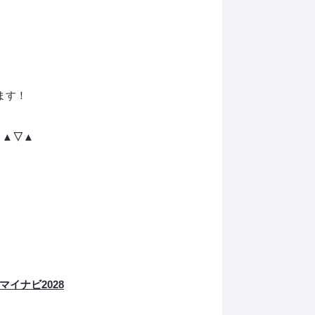
ます！
 ▲▽▲
マイナビ2028